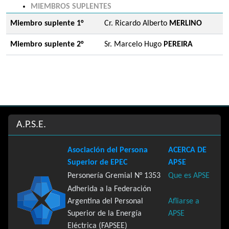
MIEMBROS SUPLENTES
Miembro suplente 1°
Cr. Ricardo Alberto
MERLINO
Miembro suplente 2°
Sr. Marcelo Hugo
PEREIRA
Site information, links, etc.
A.P.S.E.
Asociación del Persona
ACERCA DE
Superior de EPEC
APSE
Personería Gremial N° 1353
Que es APSE
Adherida a la Federación
Argentina del Personal
Afliarse a
Superior de la Energía
APSE
Eléctrica (FAPSEE)