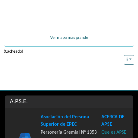
Ver mapa más grande
(Cacheado)
Site information, links, etc.
A.P.S.E.
Asociación del Persona
ACERCA DE
Superior de EPEC
APSE
Personería Gremial N° 1353
Que es APSE