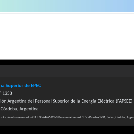
.
ona Superior de EPEC
° 1353
ión Argentina del Personal Superior de la Energía Eléctrica (FAPSEE
, Córdoba, Argentina
s los derechos reservados-CUIT: 30-64695123-9-Personería Gremial: 1353-Rivadeo 1231, Cofico, Córdoba, Argen