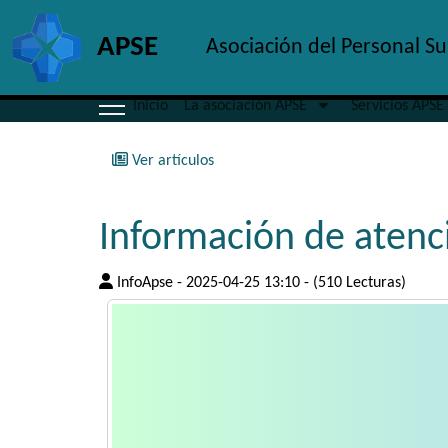
Site identity, navigation, etc.
APSE
Asociación del Personal S
Navigation and related fun
Inicio
La asociación APSE
Servicios APSE
Ver artículos
Información de atenc
InfoApse - 2025-04-25 13:10 - (510 Lecturas)