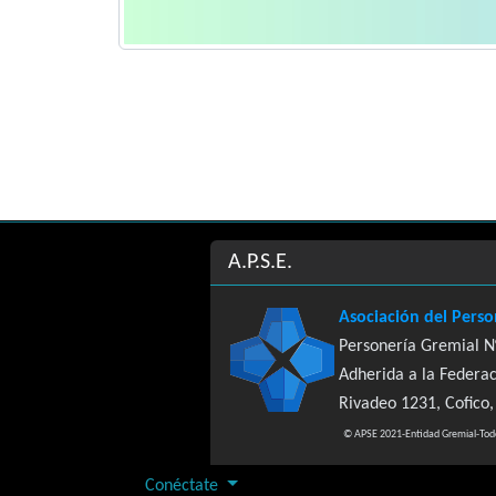
Site information, links, etc
A.P.S.E.
Asociación del Pers
Personería Gremial N
Adherida a la Federac
Rivadeo 1231, Cofico
© APSE 2021-Entidad Gremial-Todo
Conéctate